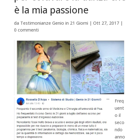
è la mia passione
da
Testimonianze Genio in 21 Giorni
|
Ott 27, 2017
|
0 commenti
Freq
uent
o il
seco
ndo
anno