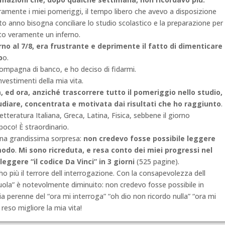
amente i miei pomeriggi, il tempo libero che avevo a disposizione
into anno bisogna conciliare lo studio scolastico e la preparazione
per
tato veramente un inferno.
o al 7/8, era frustrante e deprimente il fatto di dimenticare
p
o.
ompagna di banco, e ho deciso di fidarmi.
nvestimenti della mia vita.
 ed ora, anziché trascorrere tutto il pomeriggio nello studio,
udiare, concentrata e motivata dai risultati che ho raggiunto
.
letteratura Italiana, Greca, Latina, Fisica, sebbene il giorno
oco! È straordinario.
una grandissima sorpresa:
non credevo fosse possibile leggere
 modo
.
Mi sono ricreduta, e resa conto dei miei progressi nel
eggere “il codice Da Vinci” in 3 giorni
(525 pagine).
o più il terrore dell interrogazione. Con la consapevolezza dell
scuola” è notevolmente diminuito: non credevo fosse possibile in
ia perenne del “ora mi interroga” “oh dio non ricordo nulla” “ora mi
 reso migliore la mia vita!