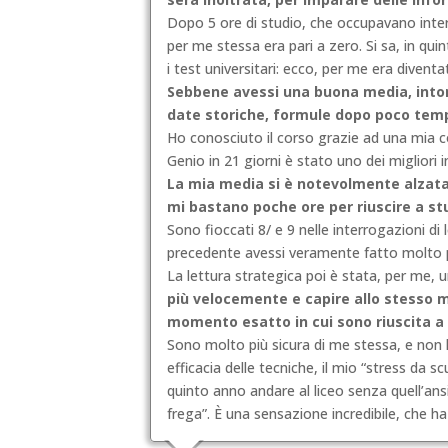
Dopo 5 ore di studio, che occupavano inter
per me stessa era pari a zero. Si sa, in qu
i test universitari: ecco, per me era diven
Sebbene avessi una buona media, intorn
date storiche, formule dopo poco tem
Ho conosciuto il corso grazie ad una mia c
Genio in 21 giorni è stato uno dei migliori i
La mia media si è notevolmente alzata,
mi bastano poche ore per riuscire a st
Sono fioccati 8/ e 9 nelle interrogazioni di 
precedente avessi veramente fatto molto p
La lettura strategica poi è stata, per me, 
più velocemente e capire allo stesso
momento esatto in cui sono riuscita a l
Sono molto più sicura di me stessa, e non h
efficacia delle tecniche, il mio “stress da 
quinto anno andare al liceo senza quell’ans
frega”. È una sensazione incredibile, che ha