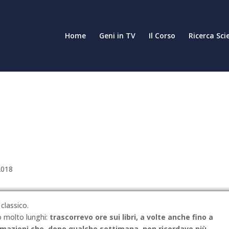
Home
Geni in TV
Il Corso
Ricerca Sci
2018
classico.
o molto lunghi:
trascorrevo ore sui libri, a volte anche fino a
ormazioni che, dopo qualche settimana, non ricordavo più.