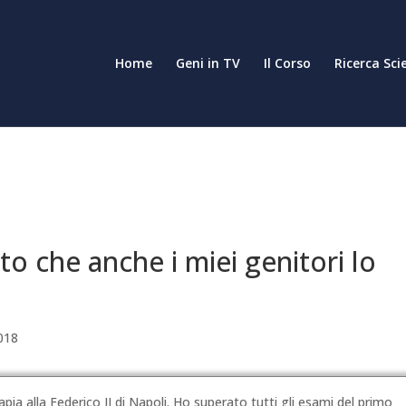
Home
Geni in TV
Il Corso
Ricerca Sci
to che anche i miei genitori lo
2018
pia alla Federico II di Napoli. Ho superato tutti gli esami del primo