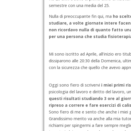
semestre con una media del 25.
Nulla di preoccupante fin qui, ma
ho scelt
studiare, a volte giornate intere facen
non ricordavo nulla di quanto fatto una
per una persona che
studia fisioterapi
Mi sono iscritto ad Aprile, all’inizio ero ti
dissiparono alle 20:30 della Domenica, ulti
con la sicurezza che quello che avevo appres
Oggi sono fiero di scrivervi
i miei primi ris
psicologia del lavoro e diritto del lavoro, u
questi risultati studiando 3 ore al gio
ripreso a correre e fare esercizi di cali
Sono fiero di me e sento che anche i miei g
Grandissimo merito va anche alla mia tutor
richiami per spingermi a fare sempre meglio.