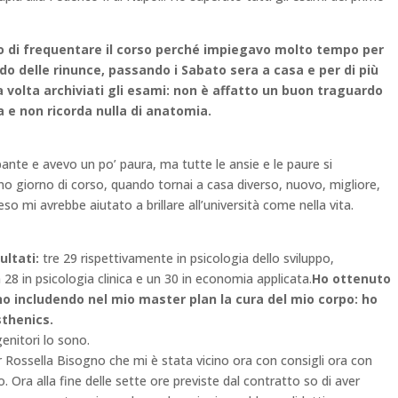
o di frequentare il corso perché impiegavo molto tempo per
do delle rinunce, passando i Sabato sera a casa e per di più
 volta archiviati gli esami: non è affatto un buon traguardo
a e non ricorda nulla di anatomia.
tubante e avevo un po’ paura, ma tutte le ansie e le paure si
mo giorno di corso, quando tornai a casa diverso, nuovo, migliore,
o mi avrebbe aiutato a brillare all’università come nella vita.
ultati:
tre 29 rispettivamente in psicologia dello sviluppo,
n 28 in psicologia clinica e un 30 in economia applicata.
Ho ottenuto
rno includendo nel mio master plan la cura del mio corpo: ho
sthenics.
enitori lo sono.
 Rossella Bisogno che mi è stata vicino ora con consigli ora con
 Ora alla fine delle sette ore previste dal contratto so di aver