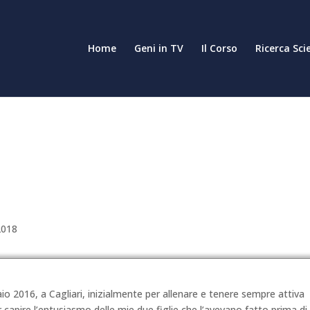
Home
Geni in TV
Il Corso
Ricerca Sci
2018
aio 2016, a Cagliari, inizialmente per allenare e tenere sempre attiva
apire l’entusiasmo delle mie due figlie che l’avevano fatto prima di