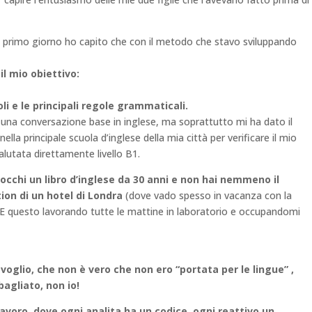
l primo giorno ho capito che con il metodo che stavo sviluppando
l mio obiettivo:
 e le principali regole grammaticali.
 una conversazione base in inglese, ma soprattutto mi ha dato il
ella principale scuola d’inglese della mia città per verificare il mio
valutata direttamente livello B1.
occhi un libro d’inglese da 30 anni e non hai nemmeno il
ion di un hotel di Londra
(dove vado spesso in vacanza con la
E questo lavorando tutte le mattine in laboratorio e occupandomi
 voglio, che non è vero che non ero “portata per le lingue” ,
agliato, non io!
lavoro, dove ogni analita ha un codice, ogni reattivo un