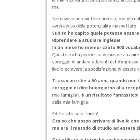
me.
Non avevo un obiettivo preciso, ma già da
avrei avuto delle potenzialità inaspettate.
Subito ho capito quale potesse essere i
Riprendere a studiare inglese!
In un mese ho memorizzato 900 vocaboli
Questo mi ha permesso di iniziare a capire
coraggio di andare a fare il test d’ingresso n
livello ed avere la soddisfazione di essere 
Ti assicuro che a 50 anni, quando non t
coraggio di dire buongiorno alla recept
mia famiglia),
è un risultato fantastico!
della mia famiglia.
Ed è stato solo l’inizio!
Ora so che posso arrivare al livello che
ma era il metodo di studio ad essere sb
Ora utilizzo le tecniche anche nel mio 