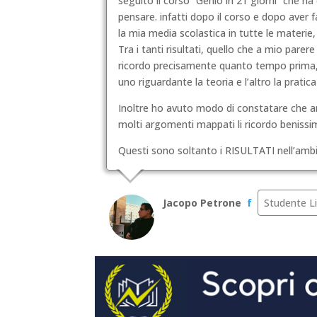
seguito il corso “Genio in 21 giorni” che h
pensare. infatti dopo il corso e dopo aver 
la mia media scolastica in tutte le ma
terie
Tra i tanti risultati, quello che a mio pare
ricordo precisamente quanto tempo prima, 
uno riguardante la teoria e l’altro la pratic
Inoltre ho avuto modo di constatare che an
molti argomenti mappati li ricordo benissi
Questi sono soltanto i RISULTATI nell’ambi
Jacopo Petrone
f
Studente Li