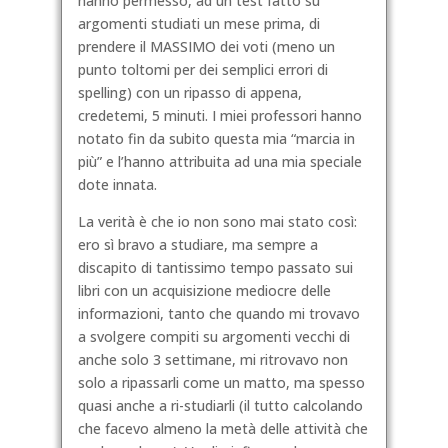
hanno permesso, ad un test fatto su
argomenti studiati un mese prima, di
prendere il MASSIMO dei voti (meno un
punto toltomi per dei semplici errori di
spelling) con un ripasso di appena,
credetemi, 5 minuti. I miei professori hanno
notato fin da subito questa mia “marcia in
più” e l’hanno attribuita ad una mia speciale
dote innata.
La verità è che io non sono mai stato così:
ero sì bravo a studiare, ma sempre a
discapito di tantissimo tempo passato sui
libri con un acquisizione mediocre delle
informazioni, tanto che quando mi trovavo
a svolgere compiti su argomenti vecchi di
anche solo 3 settimane, mi ritrovavo non
solo a ripassarli come un matto, ma spesso
quasi anche a ri-studiarli (il tutto calcolando
che facevo almeno la metà delle attività che