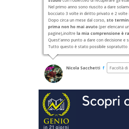
studio
con l’obiettivo di recuperare gli esa
Nel primo anno sono riuscito a dare solament
bocciato 3 volte in diritto privato e 2 volte
Dopo circa un mese da
l corso,
sto termin
prima non ho mai avuto
(per elencarvi u
pagine),inoltre
la mia comprensione è r
Quest’anno punto a dare con decisione e s
Tutto questo è stato possibile sopratutto 
Nicola Sacchetti
f
Facoltà di