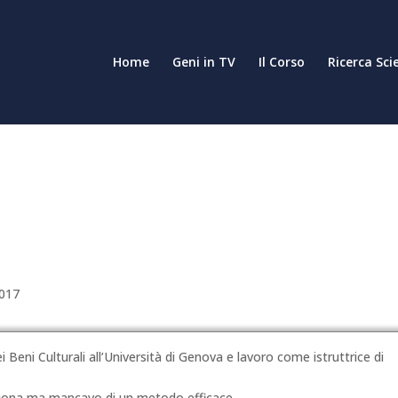
Home
Geni in TV
Il Corso
Ricerca Sci
2017
 Beni Culturali all’Università di Genova e lavoro come istruttrice di
uona ma mancavo di un metodo efficace.