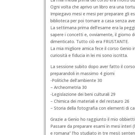
Ogni volta che aprivo un libro era una tor
Impiegavo mesi e mesi per preparare gli es
biblioteca per poi tornare a casa senza av
La settimana pr
ima dell’esame era la pegg
sapere i concetti e, ovviamente, il giorno
dimenticato. Tutto ciò era FRUSTANTE.
La mia migliore amica fece il corso Genio 
curiosità e fiducia in lei mi sono iscritta.
La sessione subito dopo aver fatto il cor
preparandoli in massimo 4 giorni
-Politiche dell’ambiente 30
– Archeometria 30
-Legislazione dei beni culturali 29
– Chimica dei materiali e del restauro 26
– Storia della fotografia con elementi di 
Grazie a Genio ho raggiunto il mio obbiettiv
Passare da preparare esami in mesi interi (
e romana” l’ho studiato in tre mesi) sent