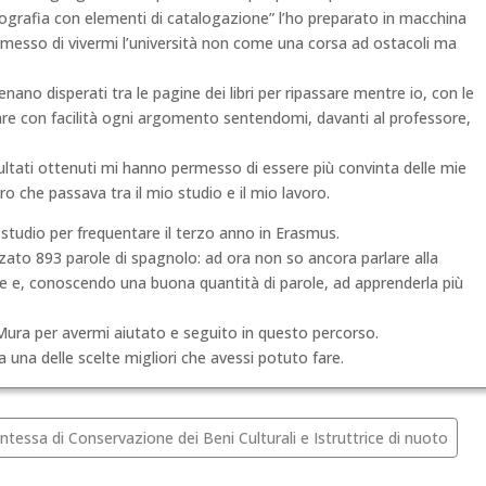
fotografia con elementi di catalogazione” l’ho preparato in macchina
esso di vivermi l’università non come una corsa ad ostacoli ma
ano disperati tra le pagine dei libri per ripassare mentre io, con le
are con facilità ogni argomento sentendomi, davanti al professore,
sultati ottenuti mi hanno permesso di essere più convinta delle mie
o che passava tra il mio studio e il mio lavoro.
 studio per frequentare il terzo anno in Erasmus.
zato 893 parole di spagnolo: ad ora non so ancora parlare alla
e e, conoscendo una buona quantità di parole, ad apprenderla più
 Mura per avermi aiutato e seguito in questo percorso.
 una delle scelte migliori che avessi potuto fare.
ntessa di Conservazione dei Beni Culturali e Istruttrice di nuoto