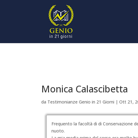
Monica Calascibetta
da
Testimonianze Genio in 21 Giorni
|
Ott 21, 
Frequento la facoltà di di Conservazione dei
nuoto.
La mia media prima del corso era molto b