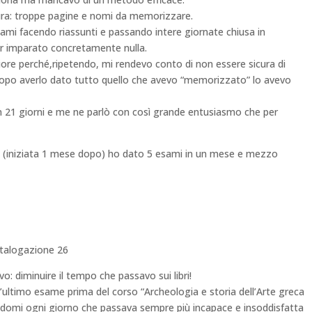
tura: troppe pagine e nomi da memorizzare.
ami facendo riassunti e passando intere giornate chiusa in
er imparato concretamente nulla.
iore perché,ripetendo, mi rendevo conto di non essere sicura di
 dopo averlo dato tutto quello che avevo “memorizzato” lo avevo
in 21 giorni e me ne parlò con così grande entusiasmo che per
so (iniziata 1 mese dopo) ho dato 5 esami in un mese e mezzo
catalogazione 26
o: diminuire il tempo che passavo sui libri!
l’ultimo esame prima del corso “Archeologia e storia dell’Arte greca
endomi ogni giorno che passava sempre più incapace e insoddisfatta