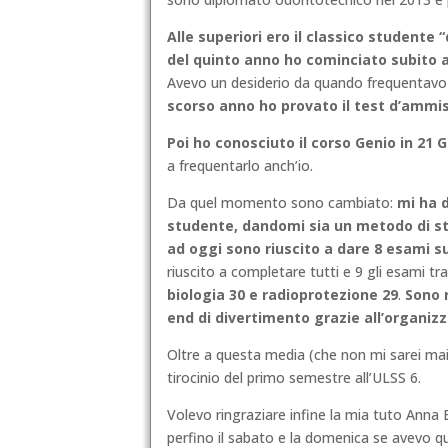
Alle superiori ero il classico studente “
del quinto anno ho cominciato subito 
Avevo un desiderio da quando frequentavo le
scorso anno ho provato il test d’ammiss
Poi ho conosciuto il corso Genio in 21 G
a frequentarlo anch’io.
Da quel momento sono cambiato:
mi ha 
studente, dandomi sia un metodo di st
ad oggi sono riuscito a dare 8 esami s
riuscito a completare tutti e 9 gli esami tr
biologia 30 e radioprotezione 29
.
Sono 
end di divertimento grazie all’organizz
Oltre a questa media (che non mi sarei mai
tirocinio del primo semestre all’ULSS 6.
Volevo ringraziare infine la mia tuto Anna
perfino il sabato e la domenica se avevo q