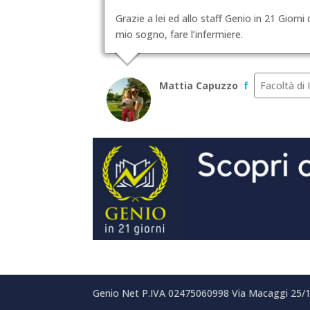
Grazie a lei ed allo staff Genio in 21 Giorn
mio sogno, fare l’infermiere.
Mattia Capuzzo
f
Facoltà di 
Genio Net P.IVA 02475060998 Via Macaggi 25/