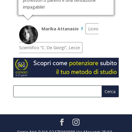
professori o parenti è una sensazione
impagabile!
Marika Attanasio
f
Liceo
Scientifico “C. De Giorgi”, Lecce
Genio Net P.IVA 02475060998 Via Macaggi 25/10 -