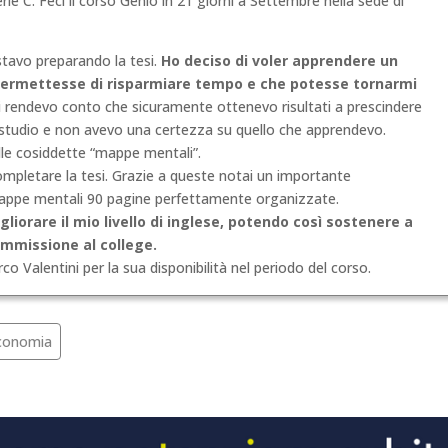
ie C. Feci il corso Genio in 21 giorni a Settembre nella sede di
 stavo preparando la tesi.
Ho deciso di voler apprendere un
permettesse di risparmiar
e tempo e che potesse tornarmi
 rendevo conto che sicuramente ottenevo risultati a prescindere
 studio e non avevo una certezza su quello che apprendevo.
lle cosiddette “mappe mentali”.
ompletare la tesi. Grazie a queste notai un importante
mappe mentali 90 pagine perfettamente organizzate.
liorare il mio livello di inglese, potendo così sostenere a
ammissione al college.
co Valentini per la sua disponibilità nel periodo del corso.
Economia