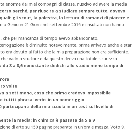
ata enorme dai miei compagni di classe, riuscivo ad avere la media
corso perché, per riuscire a studiare sempre tutto, dovevo
quali: gli scout
, la palestra, la lettura di romanzi di piacere e
so Genio in 21 Giorni nel settembre 2016 e i risultati non hanno
à
, che per mancanza di tempo avevo abbandonato.
 interrogazione è diminuito notevolmente, prima arrivavo anche a star
to era dovuto al fatto che la mia preparazione non era sufficiente.
he vado a studiare e da questo deriva una totale sicurezza
 da 8 a 8,6 nonostante dedichi allo studio meno tempo di
n’ora
tro volte
tiva a settimana, cosa che prima credevo impossibile
 tutti i phrasal verbs in un pomeriggio
partecipanti della mia scuola in un test sul livello di
ente la media: in chimica è passata da 5 a 9
azione di arte su 150 pagine preparata in un’ora e mezza. Voto 9.