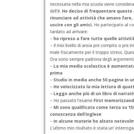
necessaria nella mia scuola viene consider
dell’8.
Ho deciso di frequentare questo 
rinunciare ad attività che amavo fare, 
uscire con gli amici.
Ho partecipato al cor
tardato ad arrivare:
–
ho ripreso a fare tutte quelle attivit
– Il mio livello di ansia pre compito o pre
male fisicamente per il troppo stress. Ques
Ora sono sempre padrona degli argomenti c
–
La mia media scolastica è aumentata
prima
–
Studio in media anche 50 pagine in u
–
Ho velocizzato la mia lettura di quat
–
Leggo anche più di un libro di narra
– Ho passato l’esame
First memorizzando
–
Mi sono qualificata come terza su 150 
conoscenza dell’inglese
–
In alcune materie ho alzato notevolm
L’ultimo mio risultato è stata un‘ interrog