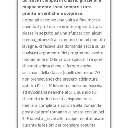
durante i compiti in classe, grazie alla
mappe mentali son sempre stato
pronto a verifiche a sorpresa.
Come ad esempio una volta a fine marzo
quando il prof decise di interrogare tutta la
classe in seguito ad una sfuriata con alcuni
compagni, iniziò a chiamarci uno ad uno alla
lavagna, ci faceva una domanda secca su un
qualsiasi argomento del programma svolto
fino ad all’ora! O la va o la spacca! Tra quelli
chiamati prima di me ci furono anche i
secchioni della classe (quelli che meno 7/8
non prendevano) che presero addirittura
voti tra l’1 e il 3! Insomma nessuno riusciva
ad avvicinarsi neanche al 5! E quando fui
chiamato io fui l’unico a rispondere in
maniera completa e concisa alla domanda
posta dal prof tornando al posto con un bel
8! E questo grazie alle mappe mentali usate
durante le lezioni per prendere appunti!