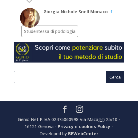
Giorgia Nichole Snell Monaco
f
Studentessa di podologia
Genio Net P.IVA 02475060998 Via Macaggi 25/10 -
16121 Genova -
Privacy e cookies Policy
-
Developed by
BEWebCenter