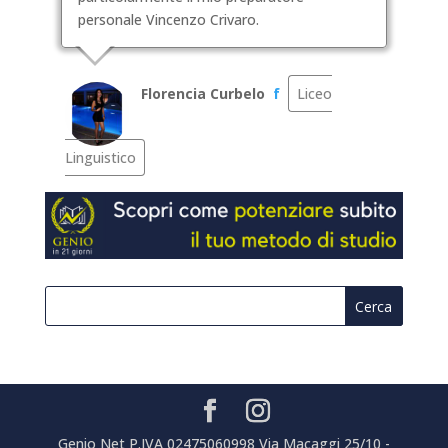
personale Vincenzo Crivaro.
Florencia Curbelo
f
Liceo
Linguistico
Genio Net P.IVA 02475060998 Via Macaggi 25/10 -