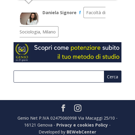
Daniela Signore
f
Facoltà di
Sociologia, Milano
Genio Net P.IVA 02475060998 Via Macaggi 25/10 -
16121 Genova -
Privacy e cookies Policy
-
Developed by
BEWebCenter