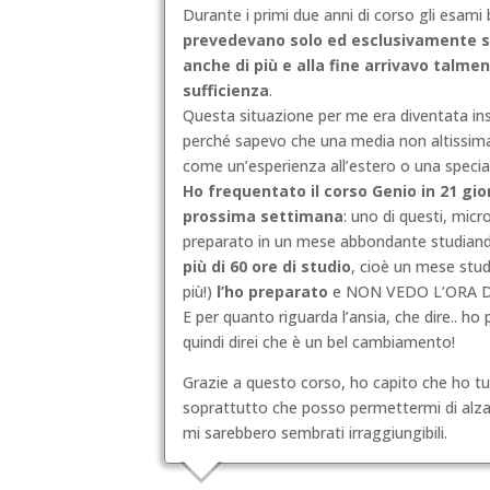
Durante i primi due anni di corso gli esami
prevedevano solo ed esclusivamente st
anche di più e alla fine arrivavo talme
sufficienza
.
Questa situazione per me era diventata ins
perché sapevo che una media non altissim
come un’esperienza all’estero o una special
Ho frequentato il corso Genio in 21 gi
prossima settimana
: uno di questi, micr
preparato in un mese abbondante studiando 
più di 60 ore di studio
, cioè un mese stud
più!)
l’ho preparato
e NON VEDO L’ORA D
E per quanto riguarda l’ansia, che dire.. h
quindi direi che è un bel cambiamento!
Grazie a questo corso, ho capito che ho tu
soprattutto che posso permettermi di alzar
mi sarebbero sembrati irraggiungibili.