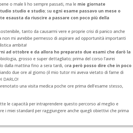
 bene o male li ho sempre passati, ma le
mie giornate
udio studio e studio
; s
u ogni esame passavo un mese o
nte esausta da riuscire a passare con poco più della
ostenibile, tanto da caus
armi vere e proprie crisi di panico anche
a non mi avrebbe permesso di aspirare ad opportunità importanti
istica ambita!
orni ad ottobre e da allora ho preparato due esami che darò la
obiologia, grosso e super dettagliato; prima del corso l’avrei
dalla mattina fino a sera tardi, o
ra però posso dire che in poco
iando due ore al giorno (il mio tutor mi aveva vietato di farne di
I DARLO!
o prenotato una visita medica poche ore prima dell’esame stesso,
tte le capacità per intraprendere questo percorso al meglio e
e i miei standard per raggiungere anche quegli obiettivi che prima