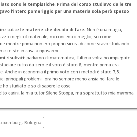
iato sono le tempistiche
.
Prima del corso studiavo dalle tre
egavo l’intero pomeriggio per una materia sola però spesso
nire tutte le materie ch
e decido di fare.
Non è una magia,
izzo meglio il materiale, mi concentro meglio, so come
rie mentre prima non ero proprio sicura di come stavo studiando.
mici o sto in casa a riposarmi.
mi risultati:
parliamo di matematica, l’ultima volta ho impiegato
studiare tutto da zero e il voto è stato 8, mentre prima era
. Anche in economia il primo voto con i metodi è stato 7,5.
iei principali problemi.. ora ho sempre meno ansia nel fare le
e ho studiato e so di sapere le cose.
 molto carini, la mia tutor Silene Stoppa, ma soprattutto mia mamma
 Luxemburg, Bologna