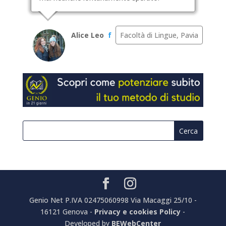
Alice Leo
f
Facoltà di Lingue, Pavia
Genio Net P.IVA 02475060998 Via Macaggi 25/10 -
16121 Genova -
Privacy e cookies Policy
-
Developed by
BEWebCenter