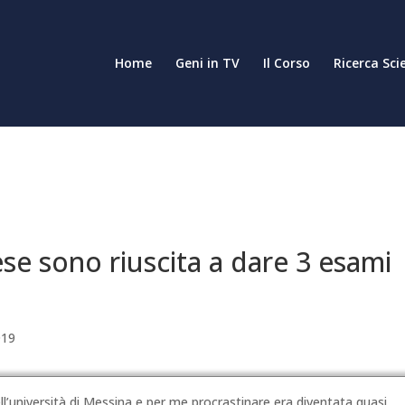
Home
Geni in TV
Il Corso
Ricerca Sci
se sono riuscita a dare 3 esami
019
l’università di Messina e per me procrastinare era diventata quasi