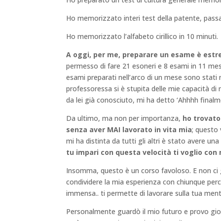
Ho memorizzato interi test della patente, passan
Ho memorizzato l’alfabeto cirillico in 10 minuti.
A oggi, per me, preparare un esame è est
permesso di fare 21 esoneri e 8 esami in 11 mes
esami preparati nell’arco di un mese sono stati
professoressa si è stupita delle mie capacità d
da lei già conosciuto, mi ha detto ‘Ahhhh final
Da ultimo, ma non per importanza,
ho trovato 
senza aver MAI lavorato in vita mia
; questo
mi ha distinta da tutti gli altri è stato avere 
tu impari con questa velocità ti voglio con 
Insomma, questo è un corso favoloso. E non ci 
condividere la mia esperienza con chiunque perché
immensa.. ti permette di lavorare sulla tua me
Personalmente guardò il mio futuro e provo gioi