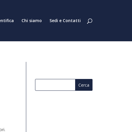
entifica
Chi siamo
Sedi e Contatti
o
ori.