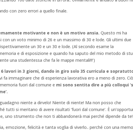
do con zero errori a quello finale.
remamente motivante e non è un motivo ansia.
Questo mi ha
i con un voto minimo di 26 e un massimo di 30 e lode. Gli ultimi due
 rispettivamente un 30 e un 30 e lode. (Al secondo esame la
i memoria e di esposizione e quando ha saputo del mio metodo di stu
mente una studentessa che fa le mappe mentali!!!’)
6 lavori in 3 giorni, dando in giro solo 35 curricula e sopratutt
 vi fa immaginare che di esperienza lavorativa ero a meno di zero. Ci
una memoria fuori dal comune e
mi sono sentita dire a più colloqui ‘
me’.
guadagno niente a dirvelo! Niente di niente! Ma non posso che
 tutti si meritano di avere risultati ‘fuori dal comune’. È un’opportu
nte, uno strumento che non ti abbandonerà mai perché dipende da te!
a, emozione, felicità e tanta voglia di viverlo.. perché con una memo