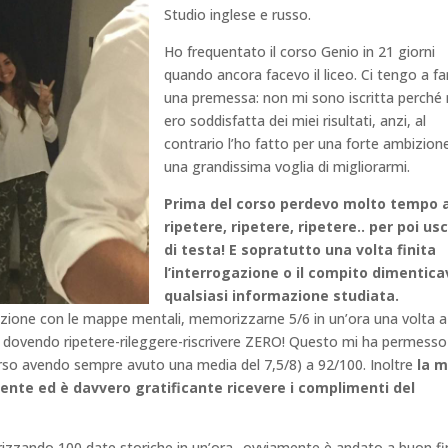
Studio inglese e russo.
Ho frequentato il corso Genio in 21 giorni
quando ancora facevo il liceo. Ci tengo a fa
una premessa: non mi sono iscritta perché
ero soddisfatta dei miei risultati, anzi, al
contrario l’ho fatto per una forte ambizion
una grandissima voglia di migliorarmi.
Prima del corso perdevo molto tempo 
ripetere, ripetere, ripetere.. per poi usc
di testa
! E sopratutto una volta finita
l’interrogazione o il compito dimentica
qualsiasi informazione studiata.
lezione con le mappe mentali, memorizzarne 5/6 in un’ora una volta a
à dovendo ripetere-rileggere-riscrivere ZERO! Questo mi ha permesso
orso avendo sempre avuto una media del 7,5/8) a 92/100. Inoltre
la m
nte ed è davvero gratificante ricevere i complimenti del
izzando 100 date storiche in un’ora.. ovviamente è andato a buon fi