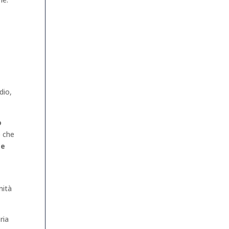
dio,
o
ò che
se
nità
ria