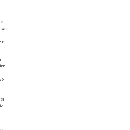
re
 non
e e
a
ire
vo
 di
ia
ne.