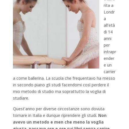
rita a
Londr
a
all’età
di 14
anni
per
intrapr
ender
e un
carrier
a come ballerina. La scuola che frequentavo ha messo
in secondo piano gli studi facendomi così perdere il
mio metodo di studio ma soprattutto la voglia di
studiare.
Quest’anno per diverse circostanze sono dovuta
tornare in Italia e dunque riprendere gli studi.
Non
avevo un metodo e men che meno la voglia
giusta, passavo ore e ore sui libri senza capire.