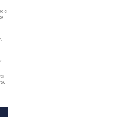
so di
za
o
e,
o
 e
ato
rta,