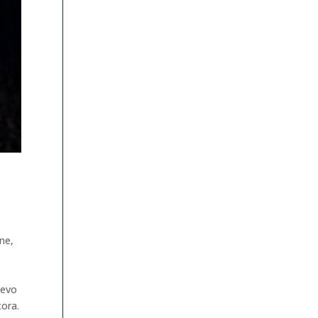
ine,
mevo
cora.