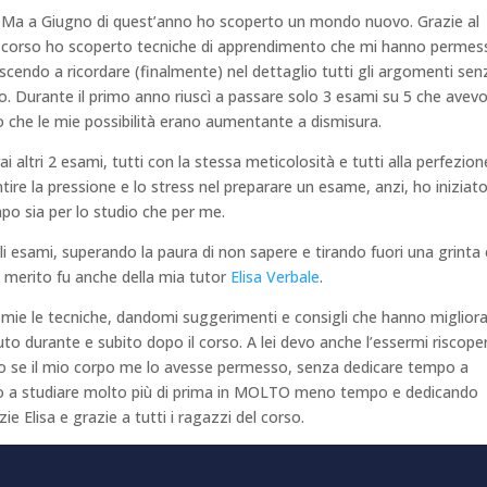
Ma a Giugno di quest’anno ho scoperto un mondo nuovo. Grazie al
corso ho scoperto tecniche di apprendimento che mi hanno permes
uscendo a ricordare (finalmente) nel dettaglio tutti gli argomenti sen
o. Durante il primo anno riuscì a passare solo 3 esami su 5 che avev
o che le mie possibilità erano aumentante a dismisura.
ai altri 2 esami, tutti con la stessa meticolosità e tutti alla perfezion
re la pressione e lo stress nel preparare un esame, anzi, ho iniziat
po sia per lo studio che per me.
i gli esami, superando la paura di non sapere e tirando fuori una grinta
 merito fu anche della mia tutor
Elisa Verbale
.
re mie le tecniche, dandomi suggerimenti e consigli che hanno miglior
nuto durante e subito dopo il corso. A lei devo anche l’essermi riscope
dio se il mio corpo me lo avesse permesso, senza dedicare tempo a
esco a studiare molto più di prima in MOLTO meno tempo e dedicando
Elisa e grazie a tutti i ragazzi del corso.