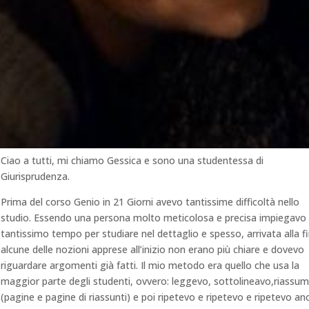
Ciao a tutti, mi chiamo Gessica e sono una studentessa di
Giurisprudenza.
Prima del corso Genio in 21 Giorni avevo tantissime difficoltà nello
studio. Essendo una persona molto meticolosa e precisa impiegavo
tantissimo tempo per studiare nel dettaglio e spesso, arrivata alla f
alcune delle nozioni apprese all’inizio non erano più chiare e dovevo
riguardare argomenti già fatti. Il mio metodo era quello che usa la
maggior parte degli studenti, ovvero: leggevo, sottolineavo,
riassu
(pagine e pagine di riassunti) e poi ripetevo e ripetevo e ripetevo an