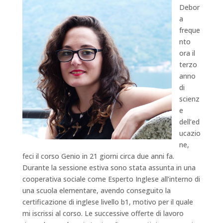
Debor
a
freque
nto
ora il
terzo
anno
di
scienz
e
dell’ed
ucazio
ne,
feci il corso Genio in 21 giorni circa due anni fa.
Durante la sessione estiva sono stata assunta in una
cooperativa sociale come Esperto Inglese all’interno di
una scuola elementare, avendo conseguito la
certificazione di inglese livello b1, motivo per il quale
mi iscrissi al cors
o. Le successive offerte di lavoro