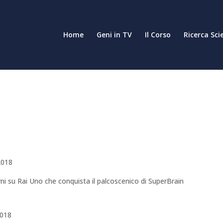
Home
Geni in TV
Il Corso
Ricerca Sci
2018
rni su Rai Uno che conquista il palcoscenico di SuperBrain
2018