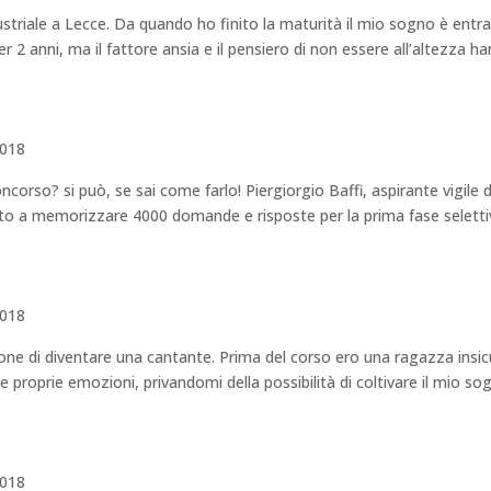
striale a Lecce. Da quando ho finito la maturità il mio sogno è entr
r 2 anni, ma il fattore ansia e il pensiero di non essere all’altezza h
2018
so? si può, se sai come farlo! Piergiorgio Baffi, aspirante vigile d
cito a memorizzare 4000 domande e risposte per la prima fase selett
2018
one di diventare una cantante. Prima del corso ero una ragazza insic
le proprie emozioni, privandomi della possibilità di coltivare il mio so
2018